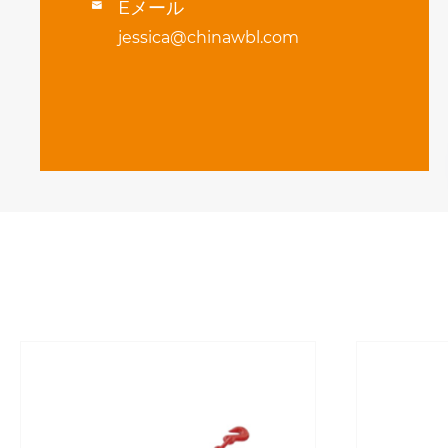
Eメール

jessica@chinawbl.com