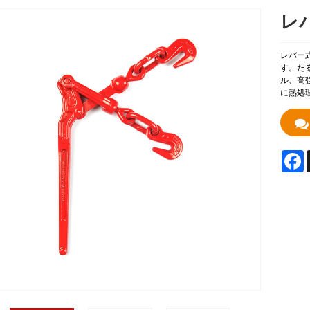
レ
レバー
す。た
ル、高
に熱処
F