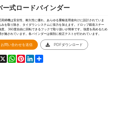
バー式ロードバインダー
式荷締機は安全性、耐久性に優れ、あらゆる重輸送用途向けに設計されていま
るみを取り除き、タイダウンシステムに張力を加えます。ドロップ鍛造スチー
強度。 360度自由に回転できるフックで取り扱いが簡単です。強度を高めるため
理が施されています。各バインダーは個別に校正テストが行​​われています。
お問い合わせを送信
PDFダウンロード
acebook
X
WhatsApp
Pinterest
LinkedIn
Share