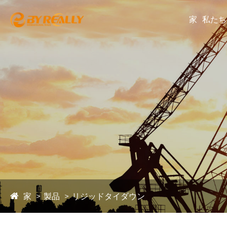
家
私たち
家
製品
リジッドタイダウン