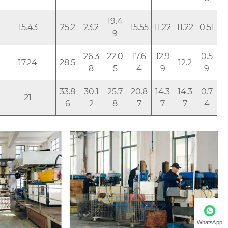
19.4
15.43
25.2
23.2
15.55
11.22
11.22
0.51
9
26.3
22.0
17.6
12.9
0.5
17.24
28.5
12.2
8
5
4
9
9
33.8
30.1
25.7
20.8
14.3
14.3
0.7
21
6
2
8
7
7
7
4
WhatsApp