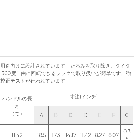
送用途向けに設計されています。たるみを取り除き、タイダ
 360度自由に回転できるフックで取り扱いが簡単です。強
正テストが行​​われています。
寸法(インチ)
ハンドルの長
さ
（で）
A
B
C
D
E
F
G
0.3
11.42
18.5
17.3
14.17
11.42
8.27
8.07
5