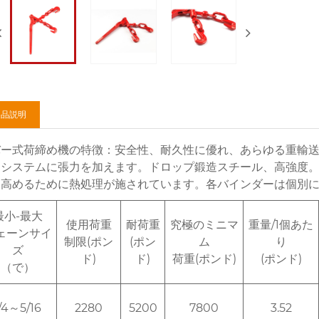
製品説明
バー式荷締め機の特徴：安全性、耐久性に優れ、あらゆる重輸
ンシステムに張力を加えます。ドロップ鍛造スチール、高強度。
を高めるために熱処理が施されています。各バインダーは個別に校
最小-最大
使用荷重
耐荷重
究極のミニマ
重量/1個あた
ェーンサイ
制限(ポン
(ポン
ム
り
ズ
ド)
ド)
荷重(ポンド)
(ポンド)
（で）
/4～5/16
2280
5200
7800
3.52