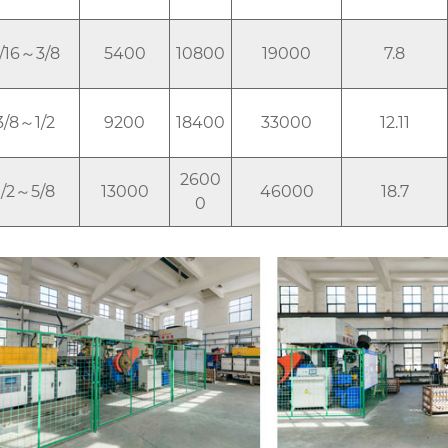
/16～3/8
5400
10800
19000
7.8
3/8～1/2
9200
18400
33000
12.11
2600
1/2～5/8
13000
46000
18.7
0